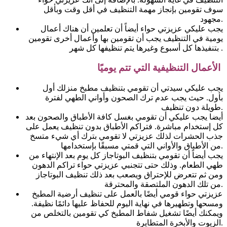
سوف تقومين بإنجاز مهمة التنظيف في أقل وقت وبأقل
مجهود.
يجب عليكي عزيزتي حواء أيضاً أن تعلمين أن هناك أعمال
يومية في التنظيف يجب أن تقومين بها وأعمال أخرى تقومين
بتنفيذها كل أسبوع وغيرها يتم تنظيفها كل شهر .
الأعمال التنظيفية التي تتم يوميًا
يجب عليكي سيدتي أن تقومي بتنظيف مطبخ منزلك أول
بأول. حيث يجب عدم ترك الصحون وأواني الطهي لفترة
طويلة دون تنظيف.
أيضا يجب عليكي أن تقومي بغسل كافة الأطباق والصحون بعد
كل إستخدام مباشرة. فتراكم الأطباق بدون تنظيف يعمل على
جذب الحشرات لذلك عزيزتي لا تقومي بترك أي شيء متسخ
من الأطباق والأواني التي قمتي مسبقًا بإستخدامها.
يجب أيضاً أن تقومي بتنظيف البوتاجاز كل يوم بعد الإنتهاء من
طهي الطعام. وذلك حتى تتجنبي عزيزتي حواء تراكم الدهون
ومن ثم تتعرض للإحتراق ويصعب بعد ذلك تنظيف البوتاجاز
من تلك الدهون الملتصقة والمحترقة.
عزيزتي حواء قومي أيضًا بالعمل على تنظيف أرضية المطبخ
ومسحها وتطهيرها في نهاية اليوم للحفاظ عليها دائمًا نظيفة.
ويمكنك أيضًا تشغيل شفاط المطبخ كي تقومين بالتخلص من
الزيوت والأبخرة المتطايرة.