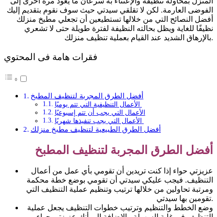
المنزل بمحاولة تنظيفه والإعتناء به سرعان ما يعود مرة أخرى إلى
الفوضى العارمة. لكن لا تقلقي سيدتي حيث سوف نقوم بتقديم إليك
أفضل النصائح التي من خلالها تستطيعين أن تجعلي مطبخ منزلك
نظيفًا للغاية ويظل بحالته النظيفة لفترة طويلة حتى لا تشعري
بالإرهاق الشديد عند القيام بعملية تنظيف منزلك.
فقرات هامة فى المحتوي
أفضل الطرق المجربة لتنظيف المطبخ
الأعمال التنظيفية التي تتم يوميًا
الأعمال التي يجب أن تتم إسبوعيًا
الأعمال التي يجب تنفيذها شهريًا
أفضل الطرق الطبيعية لتنظيف مطبخ منزلك
أفضل الطرق المجربة لتنظيف المطبخ
عزيزتي حواء إذا كنت تريدين أن تقومي بأي عمل من أعمال
التنظيف. فيجب عليكي سيدتي أن تقومي بوضع خطة محكمة
ومرتبة تحاولين من خلالها ترتيب وتنظيم عملية التنظيف التي
تقومين بها سيدتي.
وضع الخطط والتنظيم وترتيب خطوات التنظيف يجعل عملية
التنظيف في غاية السهولة. بالإضافة إلى أنك عزيزتي حواء