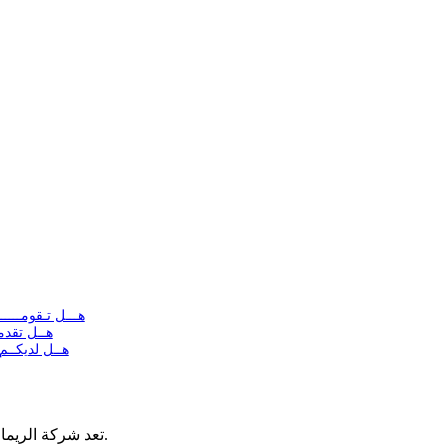
هـــل تـقومـــــ
هــل تقدم
هــل لديكــم
تعد شركة الريماس فى الخدمة من أقدم الشركات فى مجال مكافحة الحشرات.