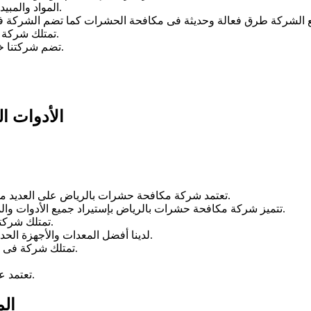
المواد والمبيدات التى تستخدمها الشركة مصرح بها من وزارة الصحة العالمية.
وأدوات مكافحة حديثة.
تمتلك شركة 
تضم شركتنا خبراء وفنيين محترفين قادرين على تقديم خدماتهم بكفاءة عالية.
الأدوات ا
تعتمد شركة مكافحة حشرات بالرياض على العديد من الأدوات التى من خلالها يتم القضاء على جميع أنواع الحشرات.
تتميز شركة مكافحة حشرات بالرياض بإستيراد جميع الأدوات والمعدات من الخارج وذلك لنضمن لك القضاء على الحشرات نهائياً.
تمتلك شركتنا مكانس كهربائية لشفط آثار وبقايا الحشرات بعد القضاء عليها.
لدينا أفضل المعدات والأجهزة الحديثة التى يمكنها الوصول لأضيق الأماكن التى تنتشر بها الحشرات.
تمتلك شركة فى الخدمة أدوات وأجهزة تمكنها من معرفة أماكن إختباء الحشرات.
تعتمد على أحدث الأساليب التي تقضي تماماً على جميع أنواع الحشرات.
الم