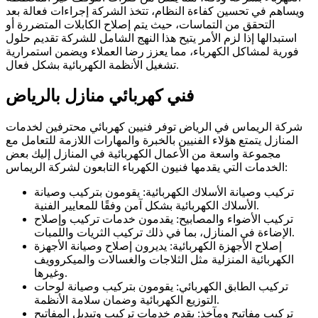
ويساهم في تحسين كفاءة النظام، تتخذ الشركة إجراءات فعالة بعد
التحقق من التماسات، حيث يتم إصلاح الكابلات المتضررة أو
استبدالها إذا لزم الأمر يتيح هذا النهج الشامل للشركة تقديم حلول
فورية لمشاكل الكهرباء، مما يعزز رضا العملاء ويضمن استمرارية
تشغيل الأنظمة الكهربائية بشكل فعال.
فني كهربائي منازل بالرياض
شركة الريماس في الرياض توفر فنيين كهربائي محترفين لخدمات
المنازل يتمتع هؤلاء الفنيين بالخبرة والمهارات اللازمة للتعامل مع
مجموعة واسعة من الأعمال الكهربائية في المنازل إليك بعض
الخدمات التي يقدمها فنيون الكهرباء التابعون لشركة الريماس:
تركيب وصيانة الأسلاك الكهربائية: يقومون بتركيب وصيانة
الأسلاك الكهربائية بشكل آمن وفقًا للمعايير الفنية.
تركيب الأضواء والمصابيح: يقدمون خدمات تركيب وإصلاح
الإضاءة في المنازل، بما في ذلك تركيب الثريات واللمبات.
إصلاح الأجهزة الكهربائية: يديرون إصلاح وصيانة الأجهزة
الكهربائية المنزلية مثل الثلاجات والغسالات والميكروويف
وغيرها.
تركيب الطابق الكهربائي: يقومون بتركيب وصيانة لوحات
التوزيع الكهربائية وضمان سلامة الأنظمة.
تركيب مفاتيح ومآخذ: يقدم خدمات تركيب وتبديل المفاتيح