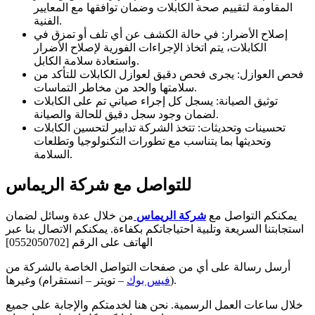
المقاومة لتقييم صحة الكابلات وضمان توافقها مع المعايير
الفنية.
إصلاح الأضرار: في حالة الكشف عن أي تلف أو تمزق في
الكابلات، يتم اتخاذ الإجراءات الفورية لإصلاح الأضرار
واستعادة سلامة الكابل.
فحص العوازل: يجرى فحص دقيق لعوازل الكابلات للتأكد من
سلامتها والحد من مخاطر التماسات.
توثيق الصيانة: يسجل كل إجراء صياني تم على الكابلات
لضمان وجود سجل دقيق للحالة والصيانة.
تحسينات وتحديثات: تتخذ الشركة تدابير لتحسين الكابلات
وتحديثها بما يتناسب مع تطورات التكنولوجيا وتطلعات
السلامة.
للتواصل مع شركة الريماس
يمكنكم التواصل مع
شركة الريماس
من خلال عدة وسائل لضمان
استجابتنا السريعة وتلبية احتياجاتكم بكفاءة. يمكنكم الاتصال بنا عبر
الهاتف على الرقم [0552050702]
أرسل رسالة على أي من صفحات التواصل الخاصة بالشركة من
– تويتر – انستقرام) وغيرها.
(
فيس بوك
خلال ساعات العمل الرسمية. نحن هنا لخدمتكم والإجابة على جميع