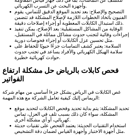
للكشف عن التماسات، بما في ذلك جهاز قياس المقاومة
وأجهزة البحث عن التسرب الكهربائي.
التصحيح والإصلاح: بعد تحديد الموقع الدقيق للتماس، يقوم
الفنيون باتخاذ الخطوات اللازمة لإصلاح المشكلة قد تتضمن
ذلك استبدال الكابلات المعطوبة أو إجراء إصلاحات دقيقة.
الوقاية من المشاكل المستقبلية: بعد الإصلاح، يمكن تنفيذ
إجراءات وقائية لتجنب حدوث مشاكل مماثلة في المستقبل،
مثل تحسين عزل الكابلات أو إجراء فحوصات دورية.
السلامة: يعتبر كشف التماسات جزءًا حيويًا للحفاظ على
سلامة الهيكل الكهربائي والأفراد يساعد في تجنب حدوث
حوادث كهربائية خطيرة.
فحص كابلات بالرياض حل مشكلة ارتفاع
الفواتير
غص الكابلات في الرياض يشكل جزءا أساسي من مهام شركة
الريماس إليك كيفية تعامل الشركة مع هذه المهمة:
تحديد المشكلة: يتم بداية تحديد وفحص الكابلات لتحديد موقع
المشكلة، سواء كان ذلك بسبب تلف في العزل، تماس
كهربائي، أو أي مشكلة أخرى.
استخدام التقنيات الحديثة: يعتمد الفحص على تقنيات حديثة
مثل أجهزة الاختبار وأجهزة القياس لضمان دقة التشخيص.