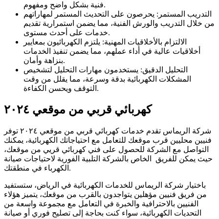
فنية بشكل واضح ومفهوم.
التدريب المستمر: يحرصون على التحديث المستمر لمهاراتهم
من خلال التدريب والورش الفنية، مما يضمن استمرارية تقديم
خدمات على أحدث مستوى.
الالتزام بالأخلاقيات المهنية: يلتزم الكهربائيون بمعايير
أخلاقيات عالية في أداء عملهم، مما يضمن تنفيذ الخدمات
بنزاهة وأمان.
التحليل الدقيق: يستخدمون مهارات التحليل لتشخيص
المشكلات الكهربائية بدقة وسرعة، مما يقلل من وقت
التوقف ويحسن الكفاءة.
كهربائي قربي من موقعي ٢٠٢٤
شركة الريماس تقدم خدمات كهربائي قربي من موقعي ٢٠٢٤ توفر
فنيين محليين قرب موقعك للتعامل مع احتياجاتك الكهربائية، يمكنك
التواصل مع الشركة للحصول على فني كهربائي قريي من موقعك،
حيث يمكن للفريق الخاص بالشركة التلبية الفورية لاحتياجات صيانة
الكهرباء في منطقتك.
باختيار شركة الريماس للخدمات الكهربائية في الرياض، ستستفيد
من فريق فنيين مؤهلين يتواجدون بالقرب من موقعك، يتميز هؤلاء
الفنيين بالاحترافية والخبرة في التعامل مع مجموعة واسعة من
التحديات الكهربائية، سواء كنت بحاجة إلى تصليح فوري أو صيانة