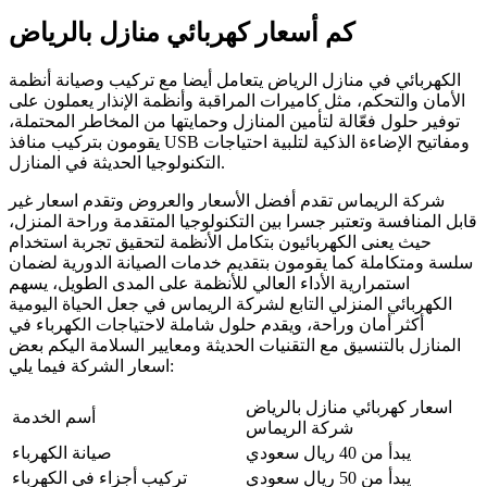
كم أسعار كهربائي منازل بالرياض
الكهربائي في منازل الرياض يتعامل أيضا مع تركيب وصيانة أنظمة
الأمان والتحكم، مثل كاميرات المراقبة وأنظمة الإنذار يعملون على
توفير حلول فعّالة لتأمين المنازل وحمايتها من المخاطر المحتملة،
يقومون بتركيب منافذ USB ومفاتيح الإضاءة الذكية لتلبية احتياجات
التكنولوجيا الحديثة في المنازل.
شركة الريماس تقدم أفضل الأسعار والعروض وتقدم اسعار غير
قابل المنافسة وتعتبر جسرا بين التكنولوجيا المتقدمة وراحة المنزل،
حيث يعنى الكهربائيون بتكامل الأنظمة لتحقيق تجربة استخدام
سلسة ومتكاملة كما يقومون بتقديم خدمات الصيانة الدورية لضمان
استمرارية الأداء العالي للأنظمة على المدى الطويل، يسهم
الكهربائي المنزلي التابع لشركة الريماس في جعل الحياة اليومية
أكثر أمان وراحة، ويقدم حلول شاملة لاحتياجات الكهرباء في
المنازل بالتنسيق مع التقنيات الحديثة ومعايير السلامة اليكم بعض
اسعار الشركة فيما يلي:
اسعار كهربائي منازل بالرياض
أسم الخدمة
شركة الريماس
يبدأ من 40 ريال سعودي
صيانة الكهرباء
يبدأ من 50 ريال سعودي
تركيب أجزاء في الكهرباء