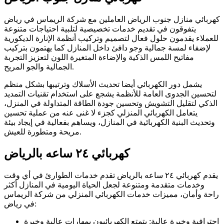
كهربائي منازل جنوب الرياض العاملين مع شركة الريماس في رياض
يتفوقون في تقديم خدمات تخصيصية لتلبية احتياجات متنوعة
للعملاء يقدمون حلول فعال لتصميم وتركيب أنظمة الإنارة الديكورية
لإضفاء لمسة جمالية وجو دافئ داخل المنازل كما يهتمون بتركيب
مفاتيح اللمس الذكية والإضاءة المتغيرة اللون لتعزيز التجربة
الجمالية والجو المريح.
يشمل دور الكهربائي أيضا تحديث الأسلاك وترتيبها بشكل منظم
لتحسين الجدوى العامة للأنظمة يشجع على استخدام تقنيات التمديد
الذكي لتقليل التشويش وتحسين جودة الطاقة المتداولة في المنزل،
يتعامل الكهربائي المنزلي كجزء لا غنى عنه من عملية تحسين
وتحديث البنية الكهربائية في المنازل، ويساهم بفعالية في إيجاد بيئة
مريحة ومتطورة للعيش.
كهربائي ٢٤ ساعه بالرياض
يقدم كهربائي ٢٤ ساعه بالرياض تقدم خدمات الطوارئ في أي وقت
وخدمات متقدمة ومتنوعة لجعل الحياة اليومية في المنازل أكثر
راحة وأمان، مميزات خدمات الكهربائي المنزلي من شركة الريماس
في رياض:
احترافية وخبرة عالية: يتمتع الكهربائيون بمهارات عالية وخبرة