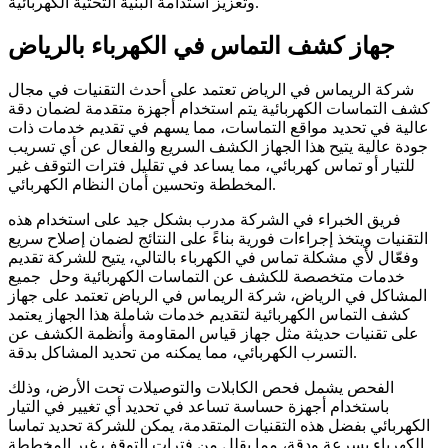
وتعزيز استدامة البنية التحتية الكهربائية.
جهاز كشف التماس في الكهرباء بالرياض
شركة الريماس في الرياض تعتمد على أحدث التقنيات في مجال
كشف التماسات الكهربائية يتم استخدام أجهزة متقدمة لضمان دقة
عالية في تحديد مواقع التماسات، مما يسهم في تقديم خدمات ذات
جودة عالية يتيح هذا الجهاز الكشف السريع والفعال عن أي تسريب
للتيار أو تماس كهربائي، مما يساعد في تقليل فترات التوقف غير
المخططة وتحسين أمان النظام الكهربائي.
فريق الخبراء في الشركة مدرب بشكل جيد على استخدام هذه
التقنيات ويتخذ إجراءات فورية بناءً على النتائج لضمان إصلاح سريع
وفعّال لأي مشكلة تماس في الكهرباء بالتالي، يتيح للشركة تقديم
خدمات متخصصة للكشف عن التماسات الكهربائية وحل جميع
المشاكل في الرياض، شركة الريماس في الرياض تعتمد على جهاز
كشف التماس الكهربائية لتقديم خدمات شاملة هذا الجهاز يعتمد
على تقنيات حديثة مثل جهاز قياس المقاومة وأنظمة الكشف عن
التسرب الكهربائي، مما يمكنه من تحديد المشاكل بدقة.
الفحص يشمل فحص الكابلات والتوصيلات تحت الأرض، وذلك
باستخدام أجهزة حساسة تساعد في تحديد أي تغيير في التيار
الكهربائي بفضل هذه التقنيات المتقدمة، يمكن للشركة تحديد تماسا
الكهرباء بسرعة ودقة، مما يقلل من فترات التوقف غير المخططة