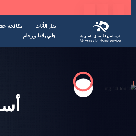
نقل الأثاث
مكافحة حش
جلي بلاط ورخام
أسع