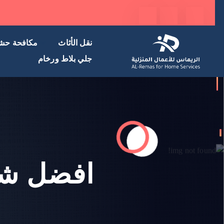
نقل الأثاث
مكافحة حش
جلي بلاط ورخام
افضل شر