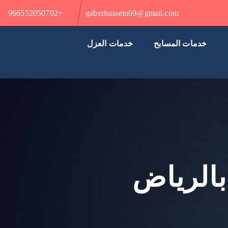
+966552050702
gaberhussein69@gmail.com
خدمات المسابح
خدمات العزل
الرياض