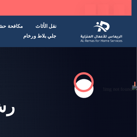
نقل الأثاث
مكافحة حش
جلي بلاط ورخام
رش