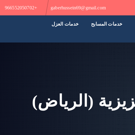
+966552050702
gaberhussein69@gmail.com
خدمات المسابح
خدمات العزل
زية (الرياض)