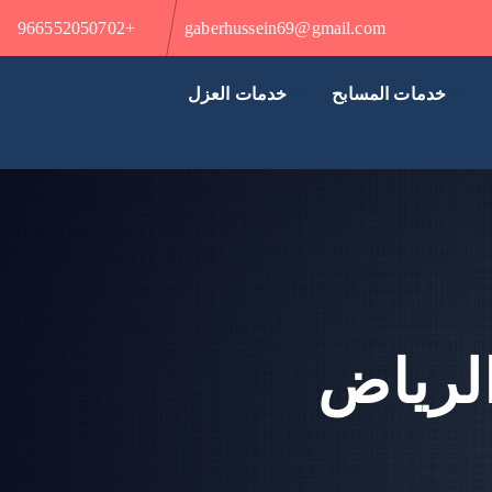
+966552050702
gaberhussein69@gmail.com
خدمات المسابح
خدمات العزل
لرياض