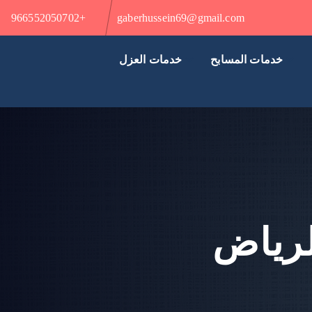
+966552050702
gaberhussein69@gmail.com
خدمات المسابح
خدمات العزل
لرياض