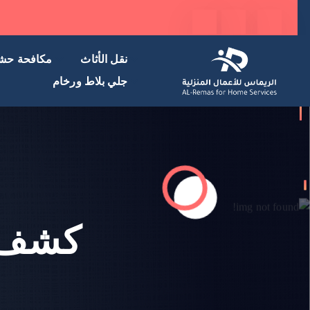
نقل الأثاث
مكافحة حش
جلي بلاط ورخام
كشف ت