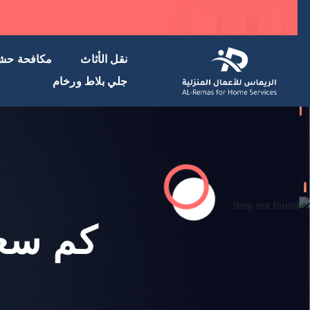
نقل الأثاث
مكافحة حش
جلي بلاط ورخام
كم سعر