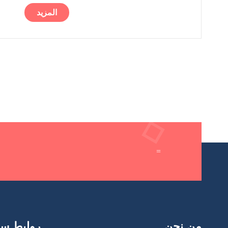
المزيد
=
من نحن
روابط سر