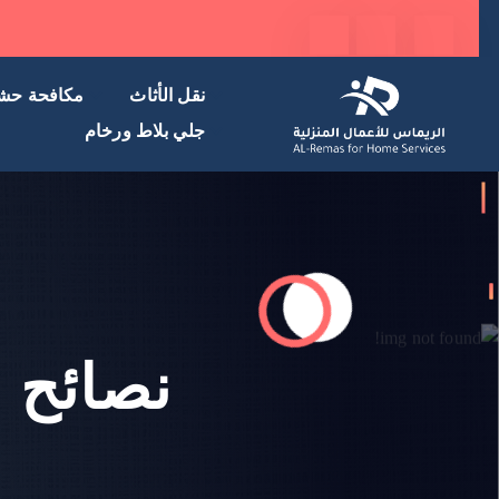
نقل الأثاث
مكافحة حش
جلي بلاط ورخام
نصائح ل