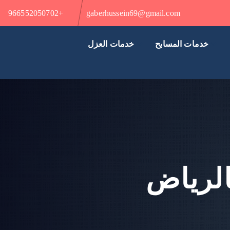
+966552050702
gaberhussein69@gmail.com
خدمات المسابح
خدمات العزل
الرياض