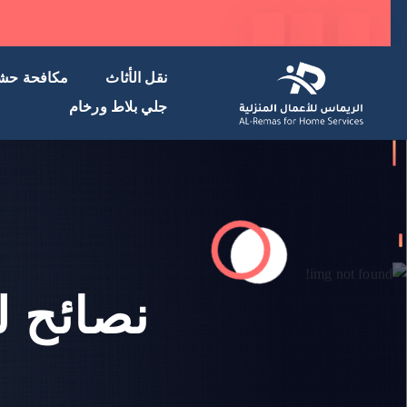
نقل الأثاث
مكافحة حش
جلي بلاط ورخام
نصائح ل